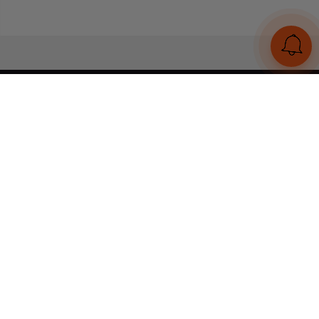
UA
RU
Конструктор браслетів
Статті
Відгуки
Оплата і доставка
Увійти
Тел:
+380 (95) 884 7111
Працюємо без вихідних
з 00:00 до 23:59
© 2026 Всі права захищені