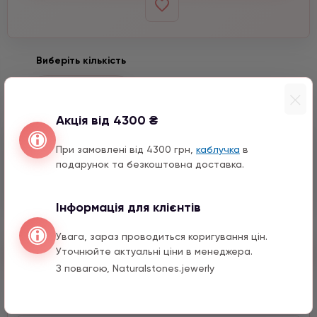
Виберіть кількість
−
+
Акція від 4300 ₴
Входить до набору
При замовлені від 4300 грн,
каблучка
в
подарунок та безкоштовна доставка.
Пташка
2590 грн
1 шт.
Інформація для клієнтів
Увага, зараз проводиться коригування цін.
Швидкий заказ
Уточнюйте актуальні ціни в менеджера.
З повагою, Naturalstones.jewerly