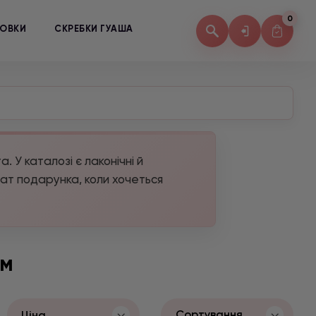
0
КОВКИ
СКРЕБКИ ГУАША
 У каталозі є лаконічні й
мат подарунка, коли хочеться
ям
Сортування
Ціна