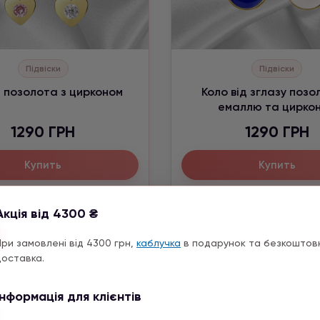
Підвіски
Підвіски
 позолота з цирконом
Коло від зглазу позо
емаллю та цирко
1290 ГРН
1290 ГРН
Купить
Купить
Акція від 4300 ₴
При замовлені від 4300 грн,
каблучка
в подарунок та безкоштов
доставка.
Інформація для клієнтів