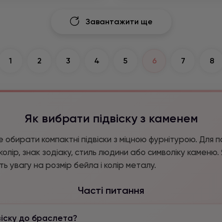
Завантажити ще
1
2
3
4
5
6
7
8
Як вибрати підвіску з каменем
 обирати компактні підвіски з міцною фурнітурою. Для
олір, знак зодіаку, стиль людини або символіку каменю.
ь увагу на розмір бейла і колір металу.
Часті питання
віску до браслета?