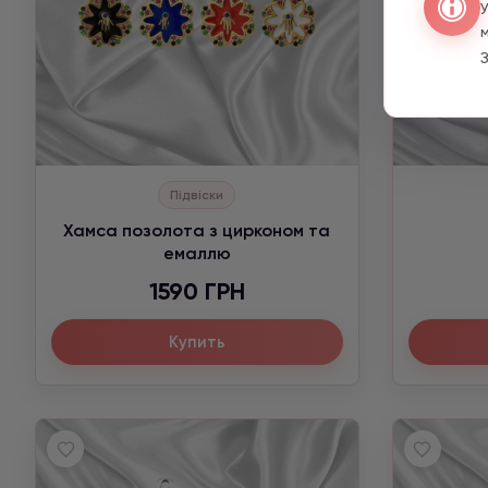
З
Підвіски
Хамса позолота з цирконом та
емаллю
1590 ГРН
Купить