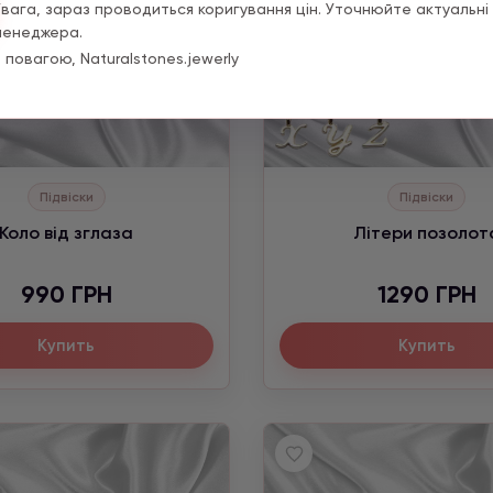
Увага, зараз проводиться коригування цін. Уточнюйте актуальні 
менеджера.
 повагою, Naturalstones.jewerly
Підвіски
Підвіски
Коло від зглаза
Літери позолот
990 ГРН
1290 ГРН
Купить
Купить