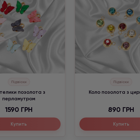
Підвіски
Підвіски
телики позолота з
Коло позолота з ци
перламутром
1590 ГРН
890 ГРН
Купить
Купить