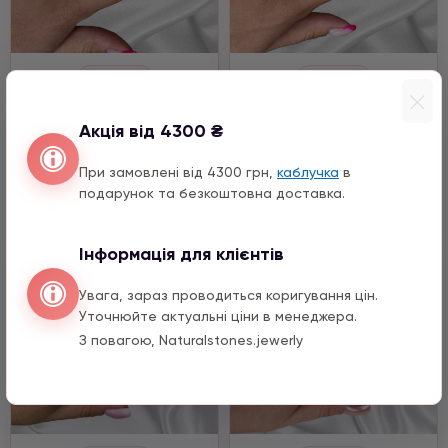
Каблучки
Каблучки
Кошаче око
Кошаче око
Акція від 4300 ₴
790 ГРН
790 ГРН
При замовлені від 4300 грн,
каблучка
в
подарунок та безкоштовна доставка.
Купить
Купить
Інформація для клієнтів
Увага, зараз проводиться коригування цін.
Уточнюйте актуальні ціни в менеджера.
З повагою, Naturalstones.jewerly